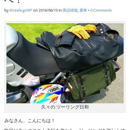
by
threelegsWP
on
2016/06/13
in
商品情報
,
愛車
•
0 Comments
久々の ツーリング日和
みなさん、こんにちは！