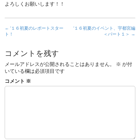
よろしくお願いします！！
P
← ’１６初夏のレポートスター
’１６初夏のイベント、宇都宮編
ト！
＜パート１＞ →
o
s
t
コメントを残す
n
メールアドレスが公開されることはありません。
※
が付
a
いている欄は必須項目です
v
コメント
※
i
g
a
t
i
o
n