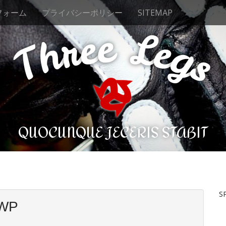
フォーム
プライバシーポリシー
SITEMAP
e
e
L
r
e
h
g
T
s
QUOCUNQUE JECERIS STABIT
S
sWP