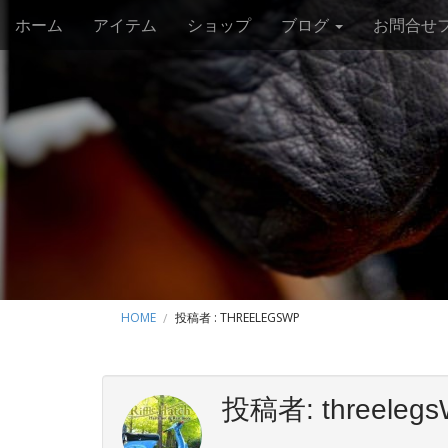
M
S
ホーム
アイテム
ショップ
ブログ
お問合せ
k
a
i
i
p
n
t
m
o
e
c
o
n
n
u
t
e
n
t
HOME
投稿者 : THREELEGSWP
投稿者:
threeleg