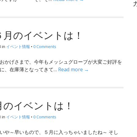
イ
ブ
６月のイベントは！
3
in
イベント情報
•
0 Comments
 おかげさまで、今年もメッシュグローブが大変ご好評を
前に、在庫薄となってきて…
Read more →
月のイベントは！
1
in
イベント情報
•
0 Comments
 いや～早いもので、５月に入っちゃいましたね～ そし