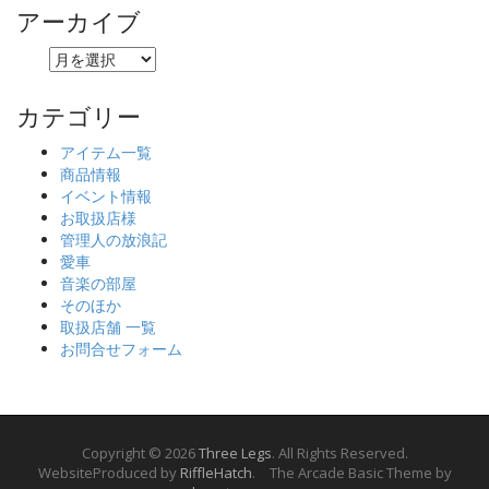
アーカイブ
ア
ー
カ
カテゴリー
イ
ブ
アイテム一覧
商品情報
イベント情報
お取扱店様
管理人の放浪記
愛車
音楽の部屋
そのほか
取扱店舗 一覧
お問合せフォーム
Copyright © 2026
Three Legs
. All Rights Reserved.
WebsiteProduced by
RiffleHatch
. The Arcade Basic Theme by