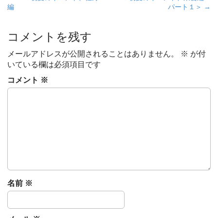
編
パート１＞ →
o
s
t
コメントを残す
n
メールアドレスが公開されることはありません。
※
が付
a
いている欄は必須項目です
v
コメント
※
i
g
a
t
i
o
n
名前
※